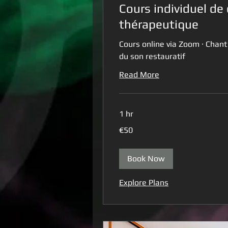
Cours individuel de
thérapeutique
Cours online via Zoom · Chant
du son restauratif
Read More
1 hr
50
€50
euros
Book Now
Explore Plans