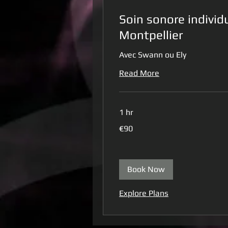
Soin sonore individu
Montpellier
Avec Swann ou Ely
Read More
1 hr
90
€90
euros
Book Now
Explore Plans