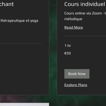
 chant
Cours individue
Cours online via Zoom ·
mélodique
 thérapeutique et yoga
Read More
1 hr
50
€50
euros
Book Now
Explore Plans